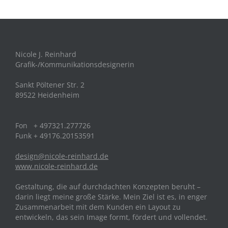
Nicole J. Reinhard
Grafik-/Kommunikationsdesignerin
Sankt Pöltener Str. 2
89522 Heidenheim
Fon + 497321.277726
Funk + 49176.20153591
design@nicole-reinhard.de
www.nicole-reinhard.de
Gestaltung, die auf durchdachten Konzepten beruht –
darin liegt meine große Stärke. Mein Ziel ist es, in enger
Zusammenarbeit mit dem Kunden ein Layout zu
entwickeln, das sein Image formt, fördert und vollendet.