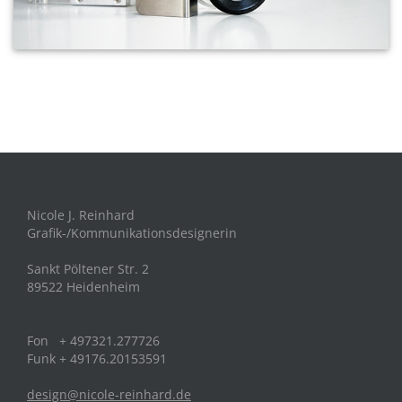
Nicole J. Reinhard
Grafik-/Kommunikationsdesignerin
Sankt Pöltener Str. 2
89522 Heidenheim
Fon + 497321.277726
Funk + 49176.20153591
design@nicole-reinhard.de