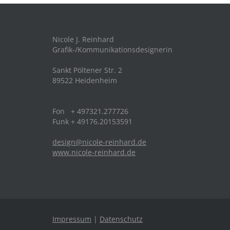
Nicole J. Reinhard
Grafik-/Kommunikationsdesignerin
Sankt Pöltener Str. 2
89522 Heidenheim
Fon + 497321.277726
Funk + 49176.20153591
design@nicole-reinhard.de
www.nicole-reinhard.de
Impressum
|
Datenschutz