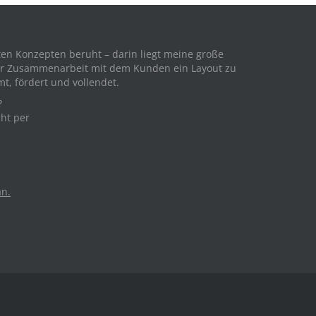
ten Konzepten beruht – darin liegt meine große
enger Zusammenarbeit mit dem Kunden ein Layout zu
mt, fördert und vollendet.
?
cht per
an.