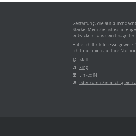
Gestaltung, die auf durchdach
Stärke. Mein Ziel ist es, in 
entwickeln, das sein Image for
Habe ich Ihr Interesse geweckt
Ich freue mich auf Ihre Nachri
Mail
Xing
LinkedIN
oder rufen Sie mich gleich 